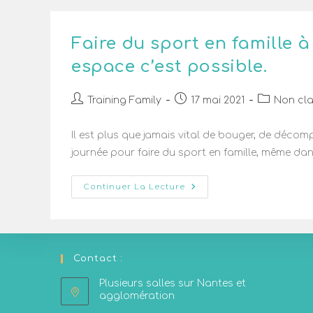
Faire du sport en famille 
espace c’est possible.
Training Family
17 mai 2021
Non cl
Il est plus que jamais vital de bouger, de déco
journée pour faire du sport en famille, même dan
Continuer La Lecture
Contact :
Plusieurs salles sur Nantes et
agglomération